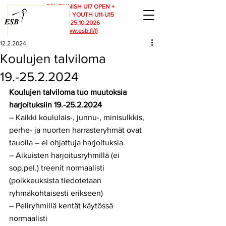
RSL FINNISH U17 OPEN +
FINNISH YOUTH U11-U15
23.-25.10.2026
www.esb.fi/fj
12.2.2024
Koulujen talviloma
19.-25.2.2024
Koulujen talviloma tuo muutoksia 
harjoituksiin 19.-25.2.2024
– Kaikki koululais-, junnu-, minisulkkis, 
perhe- ja nuorten harrasteryhmät ovat 
tauolla – ei ohjattuja harjoituksia.
– Aikuisten harjoitusryhmillä (ei 
sop.pel.) treenit normaalisti 
(poikkeuksista tiedotetaan 
ryhmäkohtaisesti erikseen)
– Peliryhmillä kentät käytössä 
normaalisti