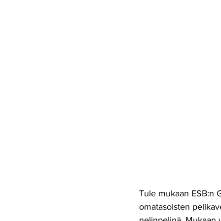
Tule mukaan ESB:n G
omatasoisten pelikav
nelinpelinä. Mukaan v