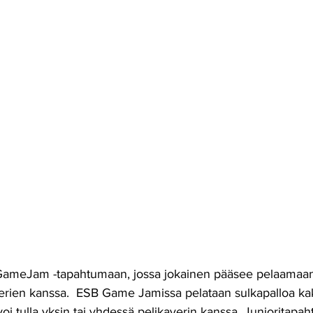
ameJam -tapahtumaan, jossa jokainen pääsee pelaamaan 
erien kanssa.  ESB Game Jamissa pelataan sulkapalloa kak
oi tulla yksin tai yhdessä pelikaverin kanssa. Junioritapa