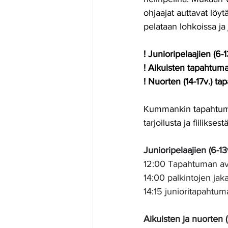
ohjaajat auttavat löyt
pelataan lohkoissa ja
! Junioripelaajien (6-
! Aikuisten tapahtuma
! Nuorten (14-17v.) ta
Kummankin tapahtuman
tarjoilusta ja fiilikse
Junioripelaajien (6-13v
12:00 Tapahtuman ava
14:00 palkintojen jaka
14:15 junioritapahtum
Aikuisten ja nuorten (