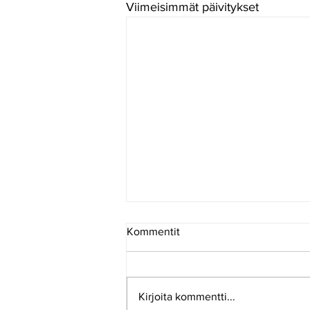
Viimeisimmät päivitykset
Kommentit
Kirjoita kommentti...
ESB INFO 8-2026