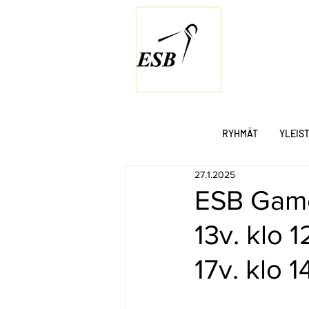
RYHMÄT
YLEIS
27.1.2025
ESB Game
13v. klo 1
17v. klo 1