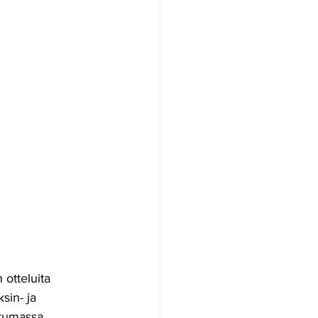
otteluita 
sin- ja 
htumassa 