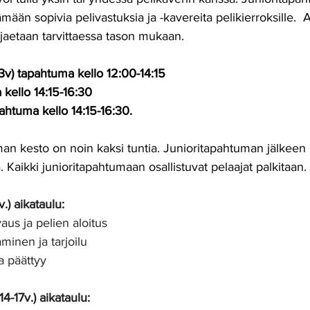
ämään sopivia pelivastuksia ja -kavereita pelikierroksille.  A
 jaetaan tarvittaessa tason mukaan.
13v) tapahtuma kello 12:00-14:15
 kello 14:15-16:30
pahtuma kello 14:15-16:30.
 kesto on noin kaksi tuntia. Junioritapahtuman jälkeen 
stä. Kaikki junioritapahtumaan osallistuvat pelaajat palkitaan. 
.) aikataulu:
us ja pelien aloitus
minen ja tarjoilu
a päättyy
14-17v.) aikataulu: