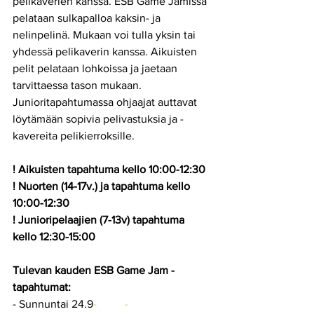
pelikaverien kanssa. ESB Game Jamissa 
pelataan sulkapalloa kaksin- ja 
nelinpelinä. Mukaan voi tulla yksin tai 
yhdessä pelikaverin kanssa. Aikuisten 
pelit pelataan lohkoissa ja jaetaan 
tarvittaessa tason mukaan. 
Junioritapahtumassa ohjaajat auttavat 
löytämään sopivia pelivastuksia ja -
kavereita pelikierroksille.
! Aikuisten tapahtuma kello 10:00-12:30
! Nuorten (14-17v.) ja tapahtuma kello 
10:00-12:30
! Junioripelaajien (7-13v) tapahtuma 
kello 12:30-15:00
Tulevan kauden ESB Game Jam -
tapahtumat:
- Sunnuntai 24.9
-
- 