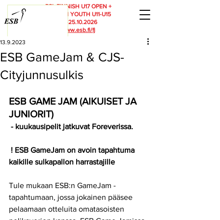
RSL FINNISH U17 OPEN +
FINNISH YOUTH U11-U15
23.-25.10.2026
www.esb.fi/fj
13.9.2023
ESB GameJam & CJS-
Cityjunnusulkis
ESB GAME JAM (AIKUISET JA 
JUNIORIT)
 - kuukausipelit jatkuvat Foreverissa.
 ! ESB GameJam on avoin tapahtuma 
kaikille sulkapallon harrastajille
Tule mukaan ESB:n GameJam -
tapahtumaan, jossa jokainen pääsee 
pelaamaan otteluita omatasoisten 