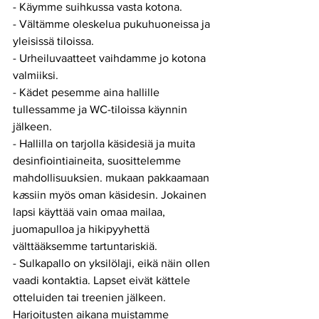
- Käymme suihkussa vasta kotona.
- Vältämme oleskelua pukuhuoneissa ja 
yleisissä tiloissa.
- Urheiluvaatteet vaihdamme jo kotona 
valmiiksi.
- Kädet pesemme aina hallille 
tullessamme ja WC-tiloissa käynnin 
jälkeen.
- Hallilla on tarjolla käsidesiä ja muita 
desinfiointiaineita, suosittelemme 
mahdollisuuksien. mukaan pakkaamaan 
k
a
ssiin myös oman käsidesin. Jokainen 
lapsi käyttää vain omaa mailaa, 
juomapulloa ja hikipyyhettä 
välttääksemme tartuntariskiä.
- Sulkapallo on yksilölaji, eikä näin ollen 
vaadi kontaktia. Lapset eivät kättele 
otteluiden tai treenien jälkeen. 
Harjoitusten aikana muistamme 