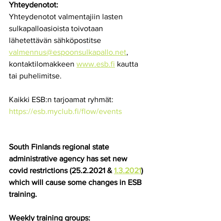
Yhteydenotot: 
Yhteydenotot valmentajiin lasten 
sulkapalloasioista toivotaan 
lähetettävän sähköpostitse 
valmennus@espoonsulkapallo.net
, 
kontaktilomakkeen 
www.esb.fi
 kautta 
tai puhelimitse.
Kaikki ESB:n tarjoamat ryhmät:  
https://esb.myclub.fi/flow/events
South Finlands regional state 
administrative agency has set new 
covid restrictions (25.2.2021 & 
1.3.2021
) 
which will cause some changes in ESB 
training.
Weekly training groups: