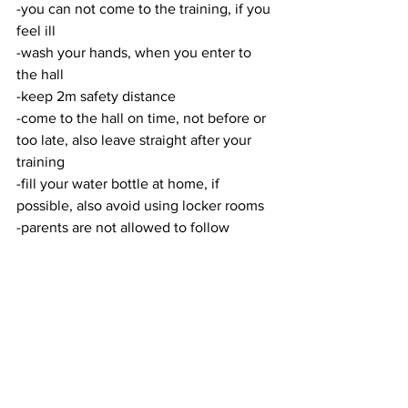
-you can not come to the training, if you 
feel ill
-wash your hands, when you enter to 
the hall
-keep 2m safety distance
-come to the hall
on time, not before or 
too late, also leave straight after your 
training
-fill your water bottle at home, if 
possible, also avoid using locker rooms
-parents are not allowed to follow 
training sessions in the hall
– no shower during a training
– hand washing before and after the 
training, toilet visit etc.
– disinfectants are available at hall.
- We also recommend players to take 
their own hand disinfectant and keep it 
at their sport bag and use it.