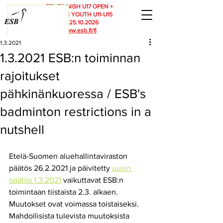
RSL FINNISH U17 OPEN +
FINNISH YOUTH U11-U15
23.-25.10.2026
www.esb.fi/fj
1.3.2021
1.3.2021 ESB:n toiminnan
rajoitukset
pähkinänkuoressa / ESB's
badminton restrictions in a
nutshell
Etelä-Suomen aluehallintaviraston 
päätös 26.2.2021 ja päivitetty 
uusin 
päätös 1.3.2021
 vaikuttavat ESB:n 
toimintaan tiistaista 2.3. alkaen. 
Muutokset ovat voimassa toistaiseksi. 
Mahdollisista tulevista muutoksista 