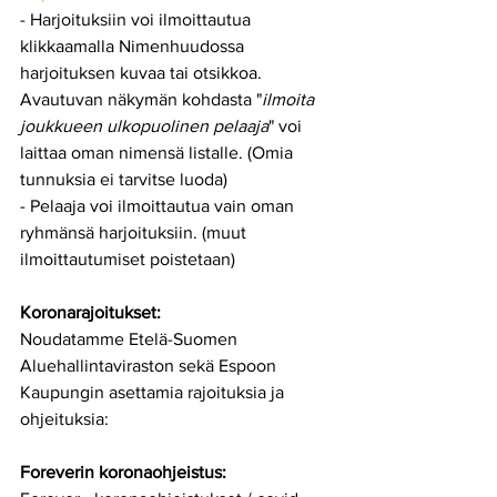
- Harjoituksiin voi ilmoittautua 
klikkaamalla Nimenhuudossa 
harjoituksen kuvaa tai otsikkoa.
Avautuvan näkymän kohdasta "
ilmoita 
joukkueen ulkopuolinen pelaaja
" voi 
laittaa oman nimensä listalle. (Omia 
tunnuksia ei tarvitse luoda)
- Pelaaja voi ilmoittautua vain oman 
ryhmänsä harjoituksiin. (muut 
ilmoittautumiset poistetaan)
Koronarajoitukset:
Noudatamme Etelä-Suomen 
Aluehallintaviraston sekä Espoon 
Kaupungin asettamia rajoituksia ja 
ohjeituksia:
Foreverin koronaohjeistus: