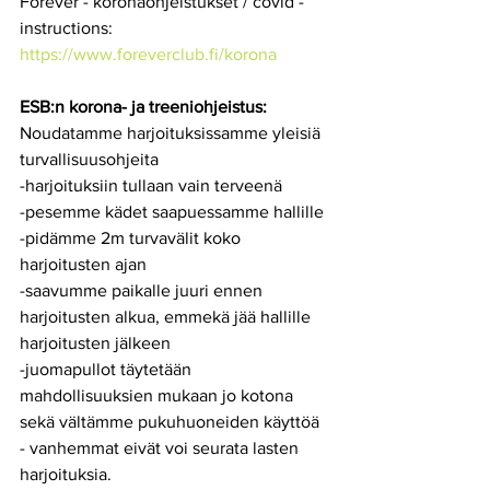
Forever - koronaohjeistukset / covid -
instructions: 
https://www.foreverclub.fi/korona
ESB:n korona- ja treeniohjeistus:
Noudatamme harjoituksissamme yleisiä 
turvallisuusohjeita
-harjoituksiin tullaan vain terveenä
-pesemme kädet saapuessamme hallille
-pidämme 2m turvavälit koko 
harjoitusten ajan
-saavumme paikalle juuri ennen 
harjoitusten alkua, emmekä jää hallille 
harjoitusten jälkeen
-juomapullot täytetään 
mahdollisuuksien mukaan jo kotona 
sekä vältämme pukuhuoneiden käyttöä
- vanhemmat eivät voi seurata lasten 
harjoituksia.