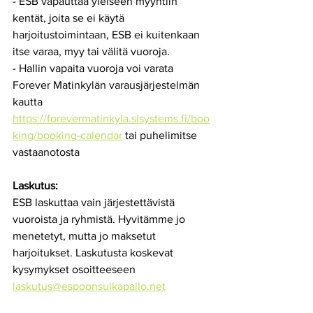
- ESB vapauttaa yleiseen myyntiin 
kentät, joita se ei käytä 
harjoitustoimintaan, ESB ei kuitenkaan 
itse varaa, myy tai välitä vuoroja.
- Hallin vapaita vuoroja voi varata 
Forever Matinkylän varausjärjestelmän 
kautta 
https://forevermatinkyla.slsystems.fi/boo
king/booking-calendar
 tai puhelimitse 
vastaanotosta 
Laskutus:
ESB laskuttaa vain järjestettävistä 
vuoroista ja ryhmistä. Hyvitämme jo 
menetetyt, mutta jo maksetut 
harjoitukset. Laskutusta koskevat 
kysymykset osoitteeseen 
laskutus@espoonsulkapallo.net