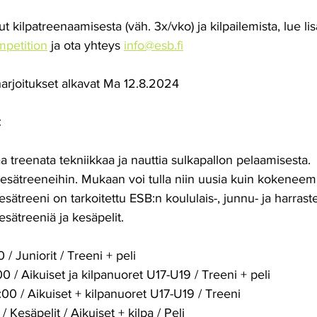
ut kilpatreenaamisesta (väh. 3x/vko) ja kilpailemista, lue lis
mpetition
 ja ota yhteys 
info@esb.fi
arjoitukset alkavat Ma 12.8.2024
:
a treenata tekniikkaa ja nauttia sulkapallon pelaamisesta.
sätreeneihin. Mukaan voi tulla niin uusia kuin kokeneem
esätreeni on tarkoitettu ESB:n koululais-, junnu- ja harraste
kesätreeniä ja kesäpelit.
0 / Juniorit / Treeni + peli
:00 / Aikuiset ja kilpanuoret U17-U19 / Treeni + peli
8:00 / Aikuiset + kilpanuoret U17-U19 / Treeni
/ Kesäpelit / Aikuiset + kilpa / Peli