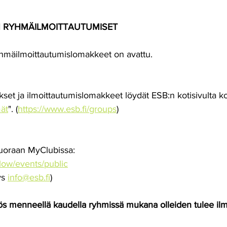
N RYHMÄILMOITTAUTUMISET
mäilmoittautumislomakkeet on avattu.
et ja ilmoittautumislomakkeet löydät ESB:n kotisivulta k
ät
". (
https://www.esb.fi/groups
)
suoraan MyClubissa:
flow/events/public
ys 
info@esb.fi
)
yös menneellä kaudella ryhmissä mukana olleiden tulee ilm