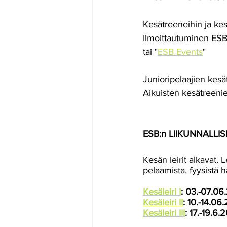
Kesätreeneihin ja kes
Ilmoittautuminen ESB
tai "
ESB Events
"
Junioripelaajien kesät
Aikuisten kesätreenie
ESB:n LIIKUNNALLIS
Kesän leirit alkavat. 
pelaamista, fyysistä ha
Kesäleiri I
: 03.-07.06
Kesäleiri II
: 10.-14.06
Kesäleiri III
: 17.-19.6.