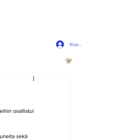
Kirjaudu
in osallistui 
tuneita sekä 