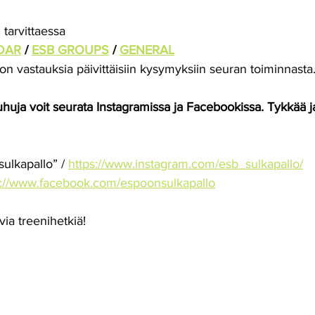
 tarvittaessa
DAR
 / 
ESB GROUPS
 / 
GENERAL
ljon vastauksia päivittäisiin kysymyksiin seuran toiminnasta.
uhuja voit seurata Instagramissa ja Facebookissa. Tykkää j
ulkapallo” / 
https://www.instagram.com/esb_sulkapallo/
s://www.facebook.com/espoonsulkapallo
ia treenihetkiä!