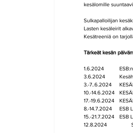
kesälomille suuntaavia
Sulkapalloilijan kesä
Lasten kesäleirit alka
Kesätreeniä on tarjolla
Tärkeät kesän päivämä
1.6.2024
3.6.202
3.-7..6.2024
10.-14.6.202
17.-19.6.202
8.-14.7.2
15.-21.7.
1