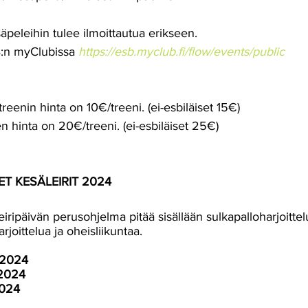
äpeleihin tulee ilmoittautua erikseen.
:n myClubissa 
https://esb.myclub.fi/flow/events/public
reenin hinta on 10€/treeni. (ei-esbiläiset 15€)
n hinta on 20€/treeni. (ei-esbiläiset 25€)
ET KESÄLEIRIT 2024
Leiripäivän perusohjelma pitää sisällään sulkapalloharjoitte
rjoittelua ja oheisliikuntaa.
.2024
.2024
2024