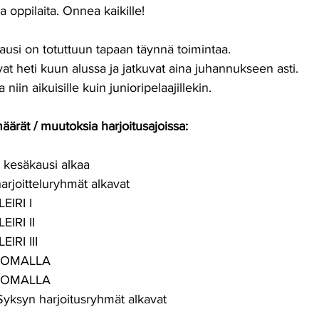
 oppilaita. Onnea kaikille!
kausi on totuttuun tapaan täynnä toimintaa.
vat heti kuun alussa ja jatkuvat aina juhannukseen asti.
 niin aikuisille kuin junioripelaajillekin.
ärät / muutoksia harjoitusajoissa:
		ESB:n kesäkausi alkaa
4		Kesäharjoitteluryhmät alkavat
	KESÄLEIRI I
4	KESÄLEIRI II
4	KESÄLEIRI III
024	ESB LOMALLA
2024	ESB LOMALLA
2.8.2024		Syksyn harjoitusryhmät alkavat