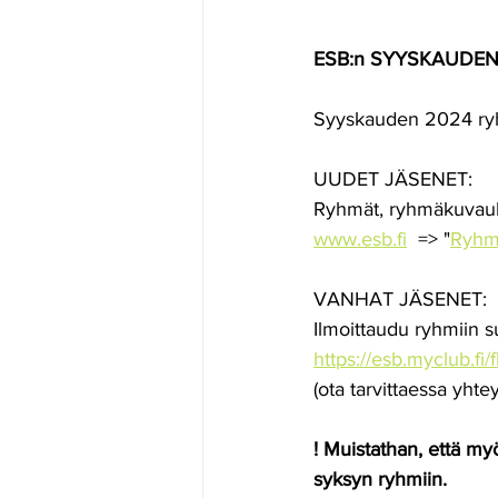
ESB:n SYYSKAUDE
Syyskauden 2024 ryh
UUDET JÄSENET:
Ryhmät, ryhmäkuvauks
www.esb.fi
  => "
Ryhm
VANHAT JÄSENET:
Ilmoittaudu ryhmiin 
https://esb.myclub.fi/
(ota tarvittaessa yhte
! Muistathan, että m
syksyn ryhmiin.