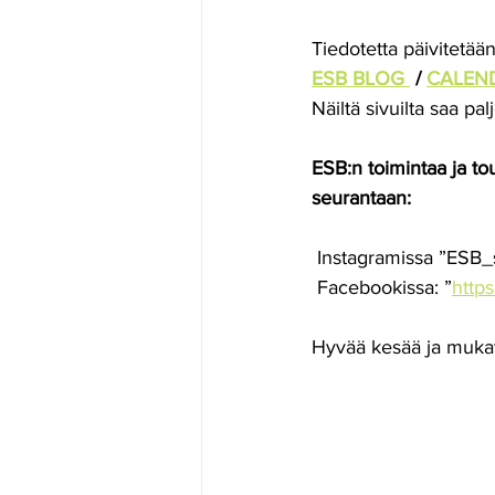
Tiedotetta päivitetään
ESB BLOG 
 / 
CALEN
Näiltä sivuilta saa pa
ESB:n toimintaa ja to
seurantaan:
 Instagramissa ”ESB_s
 Facebookissa: ”
http
Hyvää kesää ja mukav