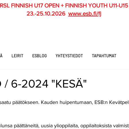
RSL FINNISH U17 OPEN + FINNISH YOUTH U11-U15
23.-25.10.2026
www.esb.fi/fj
TÄ
LEIRIT
ESBLOG
YHTEYSTIEDOT
TAPAHTUMAT
 / 6-2024 "KESÄ"
saatu päätökseen. Kauden huipentumaan, ESB:n Kevätpeleih
lunsa päättäneitä, uusia ylioppilaita, oppilaitoksista valmis