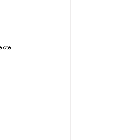
.
a ota 